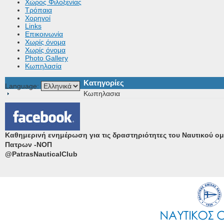
Χώρος Φιλοξενίας
Τρόπαια
Χορηγοί
Links
Επικοινωνία
Χωρίς όνομα
Χωρίς όνομα
Photo Gallery
Κωπηλασία
Κατηγορίες
Language:
Κωπηλασια
Καθημερινή ενημέρωση για τις δραστηριότητες του Ναυτικού ο
Πατρων -ΝΟΠ
@PatrasNauticalClub