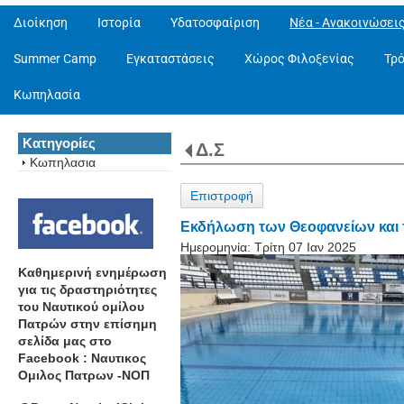
Διοίκηση
Ιστορία
Υδατοσφαίριση
Νέα - Ανακοινώσει
Summer Camp
Εγκαταστάσεις
Χώρος Φιλοξενίας
Τρ
Κωπηλασία
Κατηγορίες
Δ.Σ
Κωπηλασια
Επιστροφή
Eκδήλωση των Θεοφανείων και τ
Ημερομηνία:
Τρίτη 07 Ιαν 2025
Καθημερινή ενημέρωση
για τις δραστηριότητες
του Ναυτικού ομίλου
Πατρών στην επίσημη
σελίδα μας στο
Facebook : Ναυτικος
Ομιλος Πατρων -ΝΟΠ