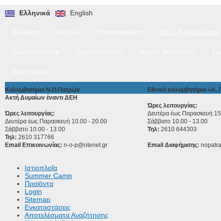
Ελληνικά
English
Διοίκηση
Ιστορία
Υδατοσφαίριση
Νέα - Ανακοινώσεις
Summer Camp
Εγκαταστάσεις
Χώρος Φιλοξενίας
Τρ
Κωπηλασία
Κολυμβητήριο Ν.Ο.Πατρών
Εθνικό κολυμβητήριο «Α.
Ακτή Δυμαίων έναντι ΔΕΗ
Ώρες λειτουργίας:
Ώρες λειτουργίας:
Δευτέρα έως Παρασκευή 15.
Δευτέρα έως Παρασκευή 10.00 - 20.00
Σάββατο 10.00 - 13.00
Σάββατο 10.00 - 13.00
Τηλ:
2610 644303
Τηλ:
2610 317766
Email Επικοινωνίας:
n-o-p@otenet.gr
Email Διαφήμισης:
nopatr
Ιστιοπλοΐα
Summer Camp
Προϊόντα
Login
Sitemap
Εγκαταστάσεις
Αποτελέσματα Αναζήτησης