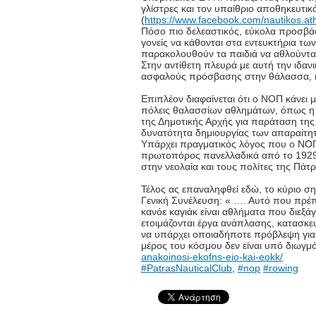
γλίστρες και τον υπαίθριο αποθηκευτι
(
https://www.facebook.com/nautikos.at
Πόσο πιο δελεαστικός, εύκολα προσβάσι
γονείς να κάθονται στα εντευκτήρια τω
παρακολουθούν τα παιδιά να αθλούνται
Στην αντίθετη πλευρά με αυτή την ιδανι
ασφαλούς πρόσβασης στην θάλασσα, κα
Επιπλέον διαφαίνεται ότι ο ΝΟΠ κάνει
πόλεις θαλασσίων αθλημάτων, όπως η 
της Δημοτικής Αρχής για παράταση τη
δυνατότητα δημιουργίας των απαραίτ
Υπάρχει πραγματικός λόγος που ο ΝΟΠ ε
πρωτοπόρος πανελλαδικά από το 1929,
στην νεολαία και τους πολίτες της Πάτρ
Τέλος ας επαναληφθεί εδώ, το κύριο 
Γενική Συνέλευση: « …. Αυτό που πρέπει
κανόε καγιάκ είναι αθλήματα που διεξά
ετοιμάζονται έργα ανάπλασης, κατασκε
να υπάρχει οποιαδήποτε πρόβλεψη για 
μέρος του κόσμου δεν είναι υπό διωγμ
anakoinosi-ekofns-eio-kai-eokk/
#PatrasNauticalClub
,
#nop
#rowing