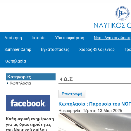
Διοίκηση
Ιστορία
Υδατοσφαίριση
Νέα - Ανακοινώσει
Summer Camp
Εγκαταστάσεις
Χώρος Φιλοξενίας
Τρ
Κωπηλασία
Κατηγορίες
Δ.Σ
Κωπηλασια
Επιστροφή
Κωπηλασία : Παρουσία του ΝΟΠ
Ημερομηνία:
Πέμπτη 13 Μαρ 2025
Καθημερινή ενημέρωση
για τις δραστηριότητες
του Ναυτικού ομίλου