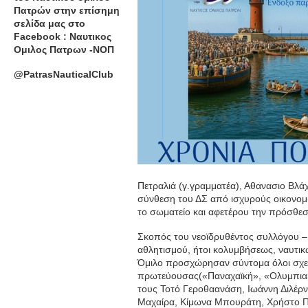
Πατρών στην επίσημη
σελίδα μας στο
Facebook : Ναυτικος
Ομιλος Πατρων -ΝΟΠ
@PatrasNauticalClub
Πετραλιά (γ.γραμματέα), Αθανασιο Βλά
σύνθεση του ΔΣ από ισχυρούς οικονομι
το σωματείο και αφετέρου την πρόσθεσή
Σκοπός του νεοϊδρυθέντος συλλόγου –
αθλητισμού, ήτοι κολυμβήσεως, ναυτικ
Όμιλο προσχώρησαν σύντομα όλοι σχεδ
πρωτεύουσας(«Παναχαϊκή», «Ολυμπιακός
τους Τοτό Γεροθαανάση, Ιωάννη Διλέρν
Μαχαίρα, Κίμωνα Μπουράτη, Χρήστο 