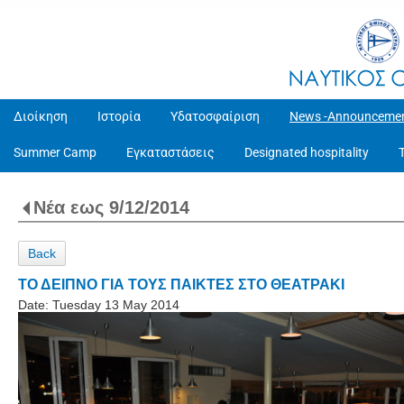
Διοίκηση
Ιστορία
Υδατοσφαίριση
News -Announceme
Summer Camp
Εγκαταστάσεις
Designated hospitality
Νέα εως 9/12/2014
Back
ΤΟ ΔΕΙΠΝΟ ΓΙΑ ΤΟΥΣ ΠΑΙΚΤΕΣ ΣΤΟ ΘΕΑΤΡΑΚΙ
Date:
Tuesday 13 May 2014