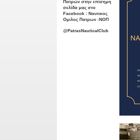
Πατρών στην επίσημη
σελίδα μας στο
Facebook : Ναυτικος
Ομιλος Πατρων -ΝΟΠ
@PatrasNauticalClub