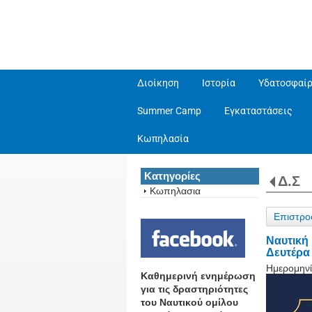
Διοίκηση
Ιστορία
Υδατοσφαίρ
Summer Camp
Εγκαταστάσεις
Κωπηλασία
Κατηγορίες
Δ.Σ
Κωπηλασια
Επιστρο
Ναυτική
Δευτέρα 
Ημερομηνί
Καθημερινή ενημέρωση
για τις δραστηριότητες
του Ναυτικού ομίλου