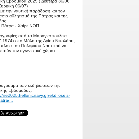
ική Εβδομάδα 2025 ( Δευτέρα 30/06
Κυριακή 06/07)
με την ναυτική παράδοση και τον
σσιο αθλητισμό της Πάτρας και της
δας.
ε Πάτρα - Χαίρε ΝΟΠ
ογραφίες από τα Μαραγκοπούλεια
7-1974) στο Μόλο της Αγίου Νικολάου,
 πλοία του Πολεμικού Ναυτικού να
θετούν τον αγωνιστικό χώρο)
ρόγραμμα των εκδηλώσεων της
ικής Εβδομάδας:
://ne2025.hellenicnavy.gr/ekdiloseis-
atra/...