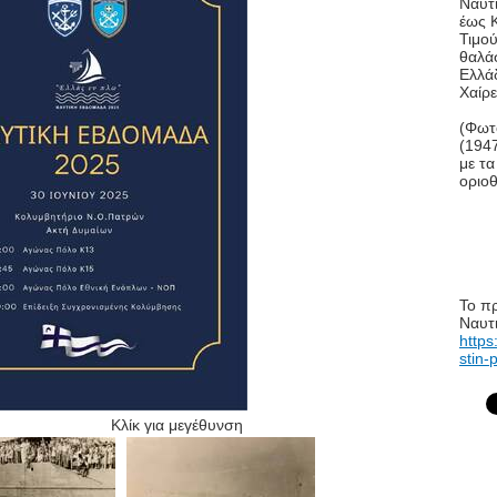
Ναυτ
έως 
Τιμού
θαλά
Ελλά
Χαίρ
(Φωτ
(194
με τα
οριο
Το π
Ναυτ
https
stin-p
Κλίκ για μεγέθυνση