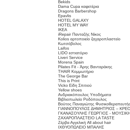
Bekids
Dama Cupa καφετέρια
Dragons Barbershop
Epavlis
HOTEL GALAXY
HOTEL MY WAY
IKEA
iRepair Πανταζής Νίκος
Kolios αρτοποιείο ζαχαροπλαστείο
Kωτσόβολος
Laifos
LIDO εστιατόριο
Liveri Service
Morena Spain
Pilates Fit - Άρης Βανταράκης
THAIR Κομμωτήριο
The George Bar
This is Print
Vicko Είδη Σπιτιού
Yellow shoes
Ανδριακόπουλος Υποδήματα
Βιβλιοπωλείο Ροδόπουλος
Βούτος Παναγιώτης Φυσικοθεραπευτή
ΓΙΑΝΝΟΠΟΥΛΟΣ ΔΗΜΗΤΡΙΟΣ – ΚΡΕ
ΓΚΑΝΑΣΟΥΛΗΣ ΓΕΩΡΓΙΟΣ - ΜΟΥΣΙΚ
ΖΑΧΑΡΟΠΛΑΣΤΕΙΟ LA TASTE
Ζέρβα Αγγελική All about hair
ΙΧΘΥΟΠΩΛΕΙΟ ΜΠΑΛΗΣ