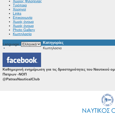
Χώρος Φιλοξενίας
Τρόπαια
Χορηγοί
Links
Επικοινωνία
Χωρίς όνομα
Χωρίς όνομα
Photo Gallery
Κωπηλασία
Κατηγορίες
Language:
Κωπηλασια
Καθημερινή ενημέρωση για τις δραστηριότητες του Ναυτικού ο
Πατρων -ΝΟΠ
@PatrasNauticalClub