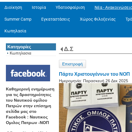
Διοίκηση
Ιστορία
Υδατοσφαίριση
Νέα - Ανακοινώσει
Summer Camp
Εγκαταστάσεις
Χώρος Φιλοξενίας
Τρ
Κωπηλασία
Κατηγορίες
Δ.Σ
Κωπηλασια
Επιστροφή
Πάρτυ Χριστουγέννων του ΝΟΠ
Ημερομηνία:
Παρασκευή 26 Δεκ 2025
Καθημερινή ενημέρωση
για τις δραστηριότητες
του Ναυτικού ομίλου
Πατρών στην επίσημη
σελίδα μας στο
Facebook : Ναυτικος
Ομιλος Πατρων -ΝΟΠ