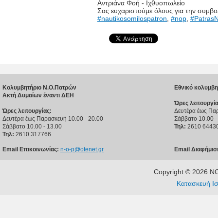
Αντριάνα Φοή - Ιχθυοπωλείο
Σας ευχαριστούμε όλους για την συμβο
#nautikosomilospatron
,
#nop
,
#PatrasN
Κολυμβητήριο Ν.Ο.Πατρών
Εθνικό κολυμβη
Ακτή Δυμαίων έναντι ΔΕΗ
Ώρες λειτουργία
Ώρες λειτουργίας:
Δευτέρα έως Παρ
Δευτέρα έως Παρασκευή 10.00 - 20.00
Σάββατο 10.00 -
Σάββατο 10.00 - 13.00
Τηλ:
2610 6443
Τηλ:
2610 317766
Email Επικοινωνίας:
n-o-p@otenet.gr
Email Διαφήμισ
Copyright © 2026 
Κατασκευή Ισ