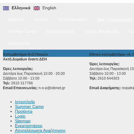
Ελληνικά
English
Διοίκηση
Ιστορία
Υδατοσφαίριση
Νέα - Ανακοινώσεις
Summer Camp
Εγκαταστάσεις
Χώρος Φιλοξενίας
Τρ
Κωπηλασία
Κολυμβητήριο Ν.Ο.Πατρών
Εθνικό κολυμβητήριο «Α.
Ακτή Δυμαίων έναντι ΔΕΗ
Ώρες λειτουργίας:
Ώρες λειτουργίας:
Δευτέρα έως Παρασκευή 15.
Δευτέρα έως Παρασκευή 10.00 - 20.00
Σάββατο 10.00 - 13.00
Σάββατο 10.00 - 13.00
Τηλ:
2610 644303
Τηλ:
2610 317766
Email Επικοινωνίας:
n-o-p@otenet.gr
Email Διαφήμισης:
nopatr
Ιστιοπλοΐα
Summer Camp
Προϊόντα
Login
Sitemap
Εγκαταστάσεις
Αποτελέσματα Αναζήτησης