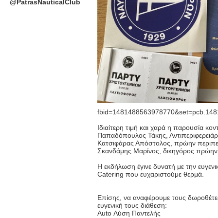
@PatrasNauticalClub
fbid=1481488563978770&set=pcb.14
Ιδιαίτερη τιμή και χαρά η παρουσία κ
Παπαδόπουλος Τάκης, Αντιπεριφερειάρ
Κατσιφάρας Απόστολος, πρώην περιπε
Σκανδάμης Μαρίνος, δικηγόρος πρώην 
Η εκδήλωση έγινε δυνατή με την ευγεν
Catering που ευχαριστούμε θερμά.
Επίσης, να αναφέρουμε τους δωροθέτες
ευγενική τους διάθεση:
Auto Λύση Παντελής