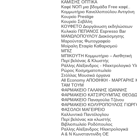
ΚΑΜΙΣΗΣ ΟΠΤΙΚΑ
Καφέ ΝΟΠ μια βδομάδα Free καφέ..
Κομμωτήριο Κανελλοπούλου Αντιγόνη
Κουρείο Prestige
Κουρείο Σεβίλλη
ΚΟΥΦΕΤΟ Διοργάνωση εκδηλώσεων
Κυλικείο ΠΕΠΑΝΟΣ Espresso Bar
ΜΑΝΩΛΟΠΟΥΛΟΥ Διακόσμησης
Μαρούντας Φωτογραφείο
Μοίραλη Εταιρία Καθαρισμού
ΜΠΙΖ
ΜΠΙΚΟΥΤΗ Κομμωτήριο – Αισθητική
Περί βελόνας & Κλωστής
Ράλλης Αλέξανδρος - Ηλεκτρολογικό Υλ
Ρώρος Κοσμηματοπωλείο
Στόλλας Μουσικά όργανα
All Economy ΑΠΟΘΗΚΗ - ΜΑΡΓΑΡΗΣ
ΤΑΜ ΤΟΥΜ
ΦΑΡΜΑΚΕΙΟ ΓΑΛΑΝΗΣ ΙΩΑΝΝΗΣ
ΦΑΡΜΑΚΕΙΟ ΚΑΤΣΙΡΟΥΜΠΑΣ ΘΕΟΔ
ΦΑΡΜΑΚΕΙΟ Παναγούλα Τζένου
ΦΑΡΜΑΚΕΙΟ ΚΟΛΥΡΟΠΟΥΛΟΣ ΓΙΩΡΓ
ΦΑΣΟΛΟΙ ΜΑΓΕΙΡΕΙΟ
Καλλυντικά Παντέλογλου
Περί βελόνας και κλωστής
Βιβλιοπωλείο Ροδόπουλος
Ραλλης Αλέξανδρος Ηλεκτρολογικά
Α & Ν Κωνσταντινίδη ΟΕ