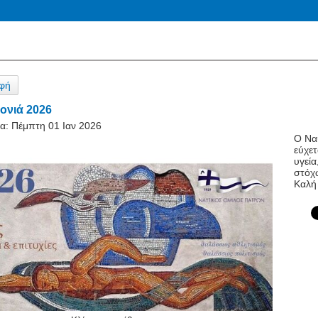
φή
ονιά 2026
α:
Πέμπτη 01 Ιαν 2026
Ο Να
εύχετ
υγεία
στόχ
Καλή