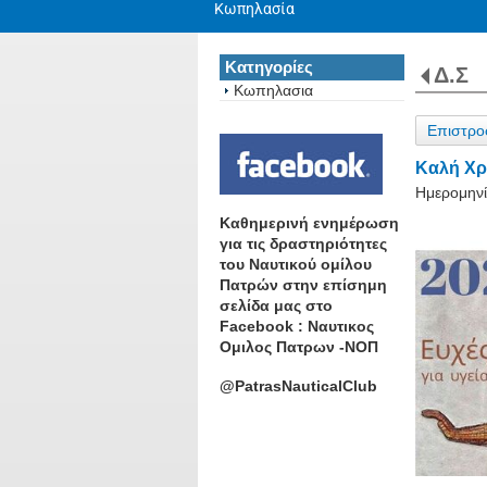
Κωπηλασία
Κατηγορίες
Δ.Σ
Κωπηλασια
Επιστρο
Καλή Χρ
Ημερομηνί
Καθημερινή ενημέρωση
για τις δραστηριότητες
του Ναυτικού ομίλου
Πατρών στην επίσημη
σελίδα μας στο
Facebook : Ναυτικος
Ομιλος Πατρων -ΝΟΠ
@PatrasNauticalClub