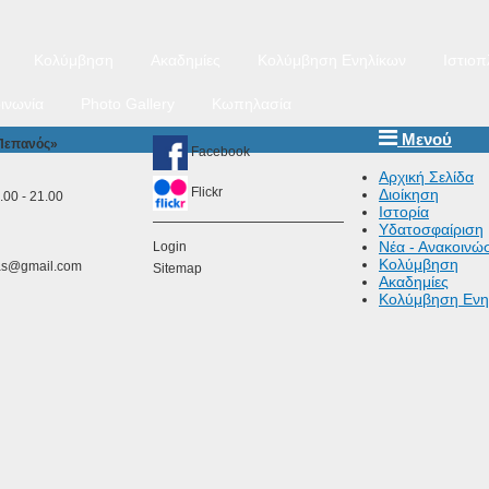
Κολύμβηση
Ακαδημίες
Κολύμβηση Ενηλίκων
Ιστιοπ
ινωνία
Photo Gallery
Κωπηλασία
Μενού
 Πεπανός»
Facebook
Αρχική Σελίδα
Flickr
Διοίκηση
00 - 21.00
Ιστορία
Υδατοσφαίριση
Νέα - Ανακοινώσ
Login
Κολύμβηση
as@gmail.com
Sitemap
Ακαδημίες
Κολύμβηση Ενη