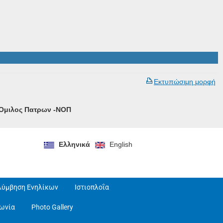
Εκτυπώσιμη μορφή
ς Ομιλος Πατρων -ΝΟΠ
Ελληνικά
English
λύμβηση Ενηλίκων
Ιστιοπλοΐα
νωνία
Photo Gallery