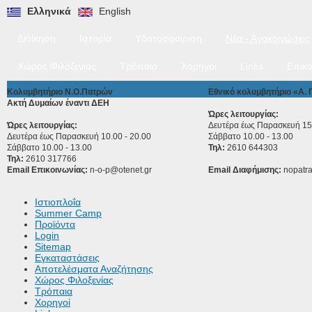
Ελληνικά
English
Διοίκηση
Ιστορία
Υδατοσφαίριση
Νέα - Ανακοινώσεις
Χώρος Φιλοξενίας
Τρόπαια
Χορηγοί
Links
Επικο
Κολυμβητήριο Ν.Ο.Πατρών
Εθνικό κολυμβητήριο «Α.
Ακτή Δυμαίων έναντι ΔΕΗ
Ώρες λειτουργίας:
Ώρες λειτουργίας:
Δευτέρα έως Παρασκευή 15.
Δευτέρα έως Παρασκευή 10.00 - 20.00
Σάββατο 10.00 - 13.00
Σάββατο 10.00 - 13.00
Τηλ:
2610 644303
Τηλ:
2610 317766
Email Επικοινωνίας:
n-o-p@otenet.gr
Email Διαφήμισης:
nopatr
Ιστιοπλοΐα
Summer Camp
Προϊόντα
Login
Sitemap
Εγκαταστάσεις
Αποτελέσματα Αναζήτησης
Χώρος Φιλοξενίας
Τρόπαια
Χορηγοί