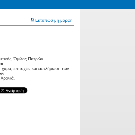
Εκτυπώσιμη μορφή
υτικός 'Όμιλος Πατρών
αι
, χαρά, επιτυχίες και εκπλήρωση των
ων !
 Χρονιά,