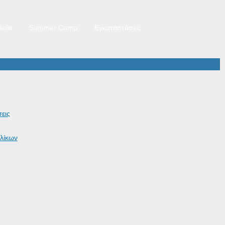
λοΐα
Summer Camp
Εγκαταστάσεις
εις
λίκων