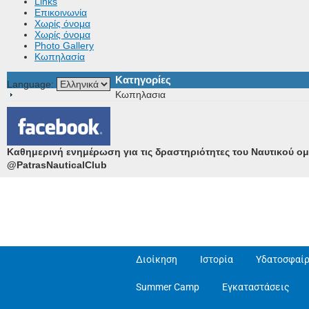
Links
Επικοινωνία
Χωρίς όνομα
Χωρίς όνομα
Photo Gallery
Κωπηλασία
Κατηγορίες
Language:
Κωπηλασια
Καθημερινή ενημέρωση για τις δραστηριότητες του Ναυτικού ο
@PatrasNauticalClub
Διοίκηση
Ιστορία
Υδατοσφαίρ
Summer Camp
Εγκαταστάσεις