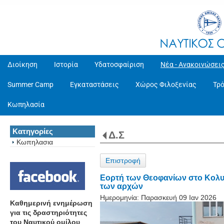
Διοίκηση
Ιστορία
Υδατοσφαίριση
Νέα - Ανακοινώσει
Summer Camp
Εγκαταστάσεις
Χώρος Φιλοξενίας
Τρ
Κωπηλασία
Κατηγορίες
Δ.Σ
Κωπηλασια
Επιστροφή
Εορτή των Θεοφανίων στο Κολυ
των αρχών
Ημερομηνία:
Παρασκευή 09 Ιαν 2026
Καθημερινή ενημέρωση
για τις δραστηριότητες
του Ναυτικού ομίλου