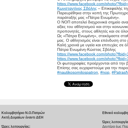
https://www.facebook.com/photo/?fb
Κωνσταντίνος Σβόλης
– Επικεφαλής τη
Παρευρέθηκα στην κοπή της Πρωτοχρονι
παράταξής μας «Πάτρα Ενωμένη».
Ο ΝΟΠ αποτελεί διαχρονικά σημείο ανα
αξίες του αθλητισμού και στην κοινωνι
προπονητές, στους αθλητές και σε όλο
Ως «Πάτρα Ενωμένη», στεκόμαστε σταθ
μας. Ο αθλητισμός είναι επένδυση στο 
Καλή χρονιά με υγεία και επιτυχίες σε ό
Πάτρα Ενωμένη-Κώστας Σβόλης
https://www.facebook.com/photo?fb
https://www.facebook.com/photo?fb
Οι φωτογραφίες προέρχονται από την 
Επίσης σας ευχαριστούμε για την παρο
#nautikosomilospatron
,
#nop
,
#PatrasN
Κολυμβητήριο Ν.Ο.Πατρών
Εθνικό κολυμβη
Ακτή Δυμαίων έναντι ΔΕΗ
Ώρες λειτουργία
Ώρες λειτουργίας:
Δευτέρα έως Παρ