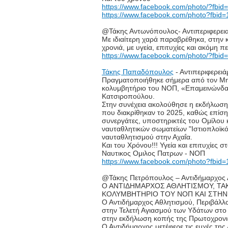
https://www.facebook.com/photo/?fb
https://www.facebook.com/photo?fb
@Τάκης Αντωνόπουλος- Αντιπεριφερει
Με ιδιαίτερη χαρά παραβρέθηκα, στην 
χρονιά, με υγεία, επιτυχίες και ακόμη π
https://www.facebook.com/photo/?fb
Τάκης Παπαδόπουλος
- Αντιπεριφερει
Πραγματοποιήθηκε σήμερα από τον Μη
κολυμβητήριο του ΝΟΠ, «Επαμεινώνδας
Κατσιροπούλου.
Στην συνέχεια ακολούθησε η εκδήλωση
που διακρίθηκαν το 2025, καθώς επίση
συνεργάτες, υποστηρικτές του Ομίλου 
ναυταθλητικών σωματείων "Ιστιοπλοϊκό
ναυταθλητισμού στην Αχαΐα.
Και του Χρόνου!!! Υγεία και επιτυχίες
Ναυτικος Ομιλος Πατρων - ΝΟΠ
https://www.facebook.com/photo?fb
@Τάκης Πετρόπουλος – Αντιδήμαρχος 
Ο ΑΝΤΙΔΗΜΑΡΧΟΣ ΑΘΛΗΤΙΣΜΟΥ, ΤΑ
ΚΟΛΥΜΒΗΤΗΡΙΟ ΤΟΥ ΝΟΠ ΚΑΙ ΣΤΗΝ
Ο Αντιδήμαρχος Αθλητισμού, Περιβάλλ
στην Τελετή Αγιασμού των Υδάτων στο
στην εκδήλωση κοπής της Πρωτοχρονιά
Ο Αντιδήμαρχος μετέφερε τις ευχές της