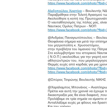
https://www.facebook.com/photo?fbi
Αλεξοπούλου Χριστίνα
– Βουλευτής ΝΔ
Παραβρέθηκα στην Τελετή Αγιασμού τ
Ακολούθησε η κοπή της Πρωτοχρονιάτι
Ο ναυταθλητισμός της πόλης μας, είναι
Ναυτικος Ομιλος Πατρων - ΝΟΠ
https://www.facebook.com/photo?fb
@Ανδρέας Παναγιωτόπουλος – Βουλευ
Θεοφάνεια σήμερα και μετά την επίσημ
του μητροπολίτη κ. Χρυσοστόμου,
στην προβλήτα του λιμανιού της Πάτρα
Στο κολυμβητήριο του ιστορικού Ναυτι
( Ν.Ο.Π.) ακολούθως για την γιορτή κο
αθλητών/τριών του, που μεγαλούργησα
Θερμές ευχές από καρδιάς για μια χρον
https://www.facebook.com/photo/?fb
https://www.facebook.com/photo/?fb
@Σπύρος Τσιρώνης Βουλευτής ΝΙΚΗΣ
@Χαράλαμπος Μπονάνος – Αναπληρωτ
Πρέπει και αυτή την χρονιά να έχουμε 
δικαιοπραξία μας θα είναι διαφανή ,πο
Προλάβαμε σε τρία σημεία να είμαστε σ
Ανταλλάξαμε ευχές με φίλους και δρα
Και του χρόνου