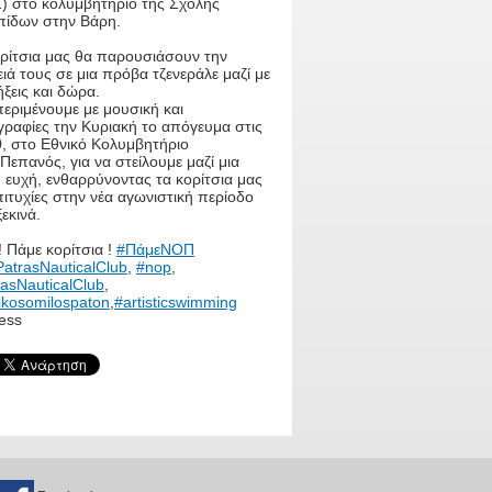
1) στο κολυμβητήριο της Σχολής
πίδων στην Βάρη.
ορίτσια μας θα παρουσιάσουν την
ιά τους σε μια πρόβα τζενεράλε μαζί με
ξεις και δώρα.
εριμένουμε με μουσική και
γραφίες την Κυριακή το απόγευμα στις
0, στο Εθνικό Κολυμβητήριο
Πεπανός, για να στείλουμε μαζί μια
 ευχή, ενθαρρύνοντας τα κορίτσια μας
πιτυχίες στην νέα αγωνιστική περίοδο
εκινά.
 Πάμε κορίτσια !
#ΠάμεΝΟΠ
atrasNauticalClub
,
#nop
,
asNauticalClub
,
ikosomilospaton
,
#artisticswimming
ess