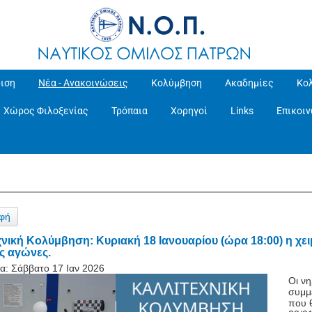
ιση
Νέα - Ανακοινώσεις
Κολύμβηση
Ακαδημίες
Κο
Χώρος Φιλοξενίας
Τρόπαια
Χορηγοί
Links
Επικοι
φή
νική Κολύμβηση: Κυριακή 18 Ιανουαρίου (ώρα 18:00) η χε
ς αγώνες.
α:
Σάββατο 17 Ιαν 2026
Οι νη
συμμ
που 