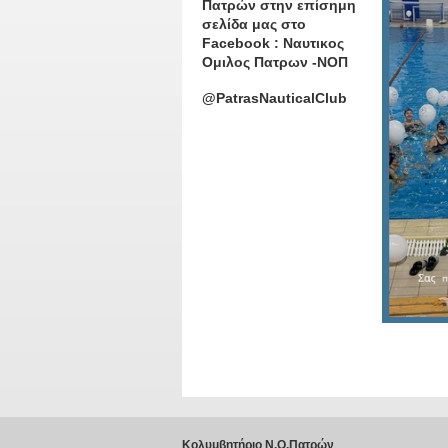
Πατρών στην επίσημη
σελίδα μας στο
Facebook : Ναυτικος
Ομιλος Πατρων -ΝΟΠ
@PatrasNauticalClub
Κολυμβητήριο Ν.Ο.Πατρών