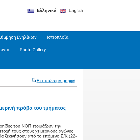
Ελληνικά
English
λύμβηση Ενηλίκων
Ιστιοπλοΐα
νωνία
Photo Gallery
Εκτυπώσιμη μορφή
ιμερινή πρόβα του τμήματος
ρηίδες του ΝΟΠ ετοιμάζουν την
ετοχή τους στους χειμερινούς αγώνες
θα ξεκινήσουν από το επόμενο Σ/Κ (22-