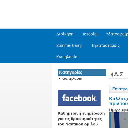
Διοίκηση
Ιστορία
Υδατοσφαίρ
Summer Camp
Εγκαταστάσεις
Κωπηλασία
Κατηγορίες
Δ.Σ
Κωπηλασια
Επιστρο
Καλλιτεχ
πριν του
Ημερομηνί
Καθημερινή ενημέρωση
για τις δραστηριότητες
του Ναυτικού ομίλου