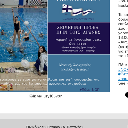
23/0
Ευελ
Τα κ
δουλε
εκπλή
Σας π
χορο
18:0
«Αντ.
ζεστή
για ε
που ξ
Πάμε!
#NOP
#Patr
#nau
See l
Κλίκ για μεγέθυνση
Εθνικό κολυμβητήριο «Α. Πεπανός»