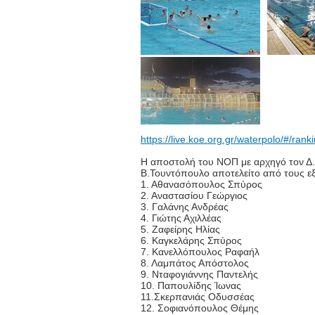
https://live.koe.org.gr/waterpolo/#/ran
Η αποστολή του ΝΟΠ με αρχηγό τον Δ.
Β.Τουντόπουλο αποτελείτο από τους εξ
1. Αθανασόπουλος Σπύρος
2. Αναστασίου Γεώργιος
3. Γαλάνης Ανδρέας
4. Γιώτης Αχιλλέας
5. Ζαφείρης Ηλίας
6. Καγκελάρης Σπύρος
7. Κανελλόπουλος Ραφαήλ
8. Λαμπάτος Απόστολος
9. Νταφογιάννης Παντελής
10. Παπουλίδης Ίωνας
11.Σκερπανιάς Οδυσσέας
12. Σοφιανόπουλος Θέμης