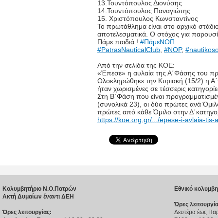
13.Τουντόπουλος Διονύσης
14.Τουντόπουλος Παναγιώτης
15. Χριστόπουλος Κωνσταντίνος
Το πρωτάθλημα είναι στο αρχικό στάδι
αποτελεσματικά. Ο στόχος για παρουσία 
Πάμε παιδιά !
#ΠάμεΝΟΠ
#PatrasNauticalClub
,
#NOP
,
#nautikos
Από την σελίδα της ΚΟΕ:
«Έπεσε» η αυλαία της Α΄Φάσης του π
Ολοκληρώθηκε την Κυριακή (15/2) η Α
ήταν χωρισμένες σε τέσσερις κατηγορίε
Στη Β΄Φάση που είναι προγραμματισμέν
(συνολικά 23), οι δύο πρώτες ανά Όμιλ
πρώτες από κάθε Όμιλο στην Δ΄κατηγορ
https://koe.org.gr/.../epese-i-avlaia-tis-a
Κολυμβητήριο Ν.Ο.Πατρών
Εθνικό κολυμβη
Ακτή Δυμαίων έναντι ΔΕΗ
Ώρες λειτουργία
Ώρες λειτουργίας:
Δευτέρα έως Παρ