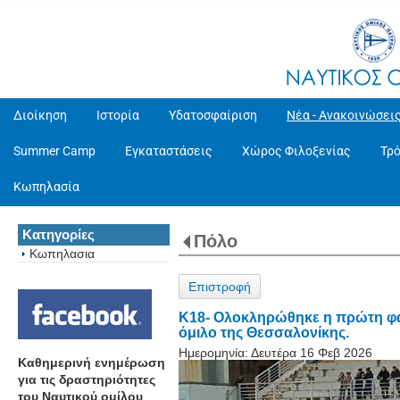
Διοίκηση
Ιστορία
Υδατοσφαίριση
Νέα - Ανακοινώσει
Summer Camp
Εγκαταστάσεις
Χώρος Φιλοξενίας
Τρ
Κωπηλασία
Κατηγορίες
Πόλο
Κωπηλασια
Επιστροφή
Κ18- Ολοκληρώθηκε η πρώτη φά
όμιλο της Θεσσαλονίκης.
Ημερομηνία:
Δευτέρα 16 Φεβ 2026
Καθημερινή ενημέρωση
για τις δραστηριότητες
του Ναυτικού ομίλου