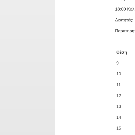
18:00 Κολ
Διαιτητές
Παρατηρητ
Θέση
9
10
11
12
13
14
15