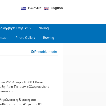
Ελληνικά
English
Κολύμβηση Ενηλίκων
Sailing
ntact
Photo Gallery
Rowing
Printable mode
ατο 26/04, ώρα 18:00 Εθνικό
μβητήριο Πατρών «Ολυμπιονίκης
Πεπανός»
ληρώνεται η Β φάση του
η
αθλήματος της Α1 με την 8