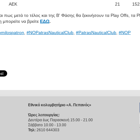
ΑΕΚ
21
152
ι πως μετά το τέλος και της Β' Φάσης θα ξεκινήσουν τα Play Offs, τα Pl
 μπορείτε να βρείτε
ΕΔΩ
.
omilospatron
,
#NOPatrasNauticalClub
,
#PatrasNauticalClub
,
#NOP
Εθνικό κολυμβητήριο «Α. Πεπανός»
Ώρες λειτουργίας:
Δευτέρα έως Παρασκευή 15.00 - 21.00
Σάββατο 10.00 - 13.00
Τηλ:
2610 644303