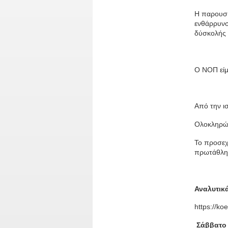
Η παρουσί
ενθάρρυνσ
δύσκολής
Ο ΝΟΠ είμα
Από την ι
Ολοκληρών
Το προσεχ
πρωτάθλημ
Αναλυτικ
https://ko
Σάββατο 