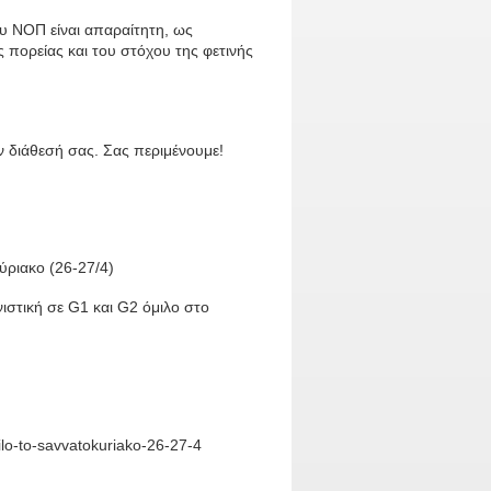
υ ΝΟΠ είναι απαραίτητη, ως
 πορείας και του στόχου της φετινής
ην διάθεσή σας. Σας περιμένουμε!
ύριακο (26-27/4)
ιστική σε G1 και G2 όμιλο στο
omilo-to-savvatokuriako-26-27-4