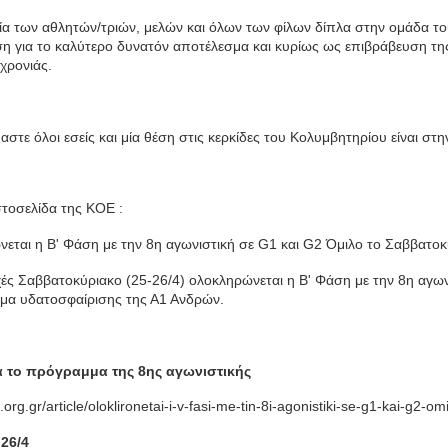
α των αθλητών/τριών, μελών και όλων των φίλων δίπλα στην ομάδα το
η για το καλύτερο δυνατόν αποτέλεσμα και κυρίως ως επιβράβευση της
 χρονιάς.
στε όλοι εσείς και μία θέση στις κερκίδες του Κολυμβητηρίου είναι στ
στοσελίδα της ΚΟΕ :
εται η Β' Φάση με την 8η αγωνιστική σε G1 και G2 Όμιλο το Σαββατοκ
ές Σαββατοκύριακο (25-26/4) ολοκληρώνεται η Β' Φάση με την 8η αγων
α υδατοσφαίρισης της Α1 Ανδρών.
ά το πρόγραμμα της 8ης αγωνιστικής
e.org.gr/article/oloklironetai-i-v-fasi-me-tin-8i-agonistiki-se-g1-kai-g2-
26/4