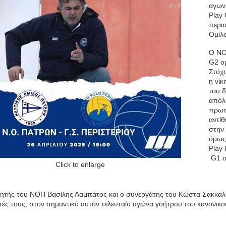
αγωνι
Play 
περι
Ομίλ
Ο ΝΟ
G2 ομ
Στόχο
η νίκ
του δ
απόλ
πρωτ
αντί
στην
όμως
Play 
G1 ο
Click to enlarge
τής του ΝΟΠ Βασίλης Λαμπάτος και ο συνεργάτης του Κώστα Σακκαλή
τές τους, στον σημαντικό αυτόν τελευταίο αγώνα γοήτρου του κανονι