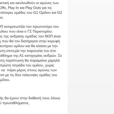
στική και ακολουθούν οι αγώνες των
Offs, Play In και Play Outs για τις
σσότερες ομάδες του G1 Ομίλου και G2
ου.
Π αντιμετωπίζει τον πρωτοπόρο του
ίλου που είναι ο ΓΣ Περιστερίου.
ς της ανδρικής ομάδας του ΝΟΠ είναι
η που θα τον διατήρησει στην κορυφή
ευτέρου ομίλου και θα κλείσει με την
υτη επιτυχία την παρουσία του στο
άθλημα της Α1 κατηγορίας ανδρών. Σε
θετη περίπτωση θα παραμείνει χαμηλά
 πρώτη τετράδα του ομίλου, χωρίς
 να πάρει μέρος στους αγώνες των
Inn με τις δύο τελευταίες ομάδες του
μίλου
.
ς θα έχουν στην διάθεσή τους όλους
κού πρωταθλήματος.