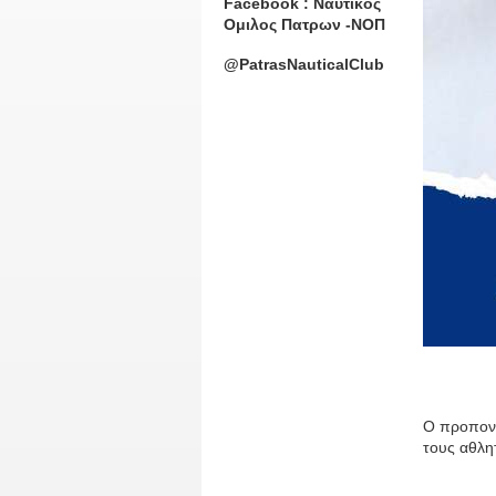
Facebook : Ναυτικος
Ομιλος Πατρων -ΝΟΠ
@PatrasNauticalClub
Ο προπονη
τους αθλη