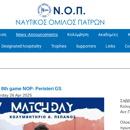
ιση
News -Announcements
Κολύμβηση
Ακαδημίες
Designated hospitality
Trophies
Supporters
Links
Co
 8th game NOP- Peristeri GS
rday 26 Apr 2025
Σάββ
Κολυ
Αντ.
Ολοκ
πρωτ