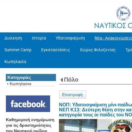
Διοίκηση
Ιστορία
Υδατοσφαίριση
Νέα - Ανακοινώσει
Summer Camp
Εγκαταστάσεις
Χώρος Φιλοξενίας
Τρ
Κωπηλασία
Κατηγορίες
Πόλο
Κωπηλασια
Επιστροφή
ΝΟΠ: Υδατοσφαίριση μίνι-παίδω
ΝΕΠ K13: Δεύτερη θέση στην κατ
κατηγορία τους οι παίδες του Ν
Καθημερινή ενημέρωση
για τις δραστηριότητες
του Ναυτικού ομίλου