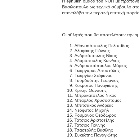
Η εφηβική ομάδα του ΝΟΠ με προπονητ
Βασιλοπουλο ως τεχνικό σύμβουλο στον
επαναλάβει την περσινή επιτυχή πορεία
Οι αθλητές που θα αποτελέσουν την ομ
Αθανασόπουλος Πελοπίδας
Αλαφάκης Γιάννης
Ανδρικόπουλος Νίκος
Aδαμόπουλος Κων/νος
Ανδρουτσόπουλος Μάριος
Γεωργαράς Αποστόλης
Γεωργίου Στέφανος
Γουρδούπης Γεώργιος
Κοκμοτός Παναγιώτης
Κρίκης Θανάσης
Μπρακατσέλος Νίκος
Μπάρλος Χρυσόστομος
Μπιτσάκος Ανδρέας
Νεόφυτος Μιχαήλ
Ρουμάνος Θεόδωρος
Τάτσιος Αριστοτέλης
Τάτσιος Γιάννης
Τσασερλής Βασίλης
Συκιώτης Παναγιώτης