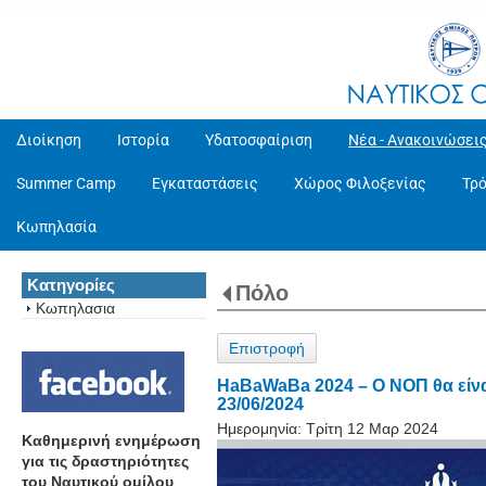
Διοίκηση
Ιστορία
Υδατοσφαίριση
Νέα - Ανακοινώσει
Summer Camp
Εγκαταστάσεις
Χώρος Φιλοξενίας
Τρ
Κωπηλασία
Κατηγορίες
Πόλο
Κωπηλασια
Επιστροφή
HaBaWaBa 2024 – O ΝΟΠ θα είναι
23/06/2024
Ημερομηνία:
Τρίτη 12 Μαρ 2024
Καθημερινή ενημέρωση
για τις δραστηριότητες
του Ναυτικού ομίλου