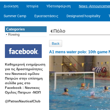
Διοίκηση
Ιστορία
Υδατοσφαίριση
News -Announceme
Summer Camp
Εγκαταστάσεις
Designated hospitality
Categories
Πόλο
Rowing
Back
A1 mens water polo: 10th game 
Καθημερινή ενημέρωση
για τις δραστηριότητες
του Ναυτικού ομίλου
Πατρών στην επίσημη
σελίδα μας στο
Facebook : Ναυτικος
Ομιλος Πατρων -ΝΟΠ
@PatrasNauticalClub