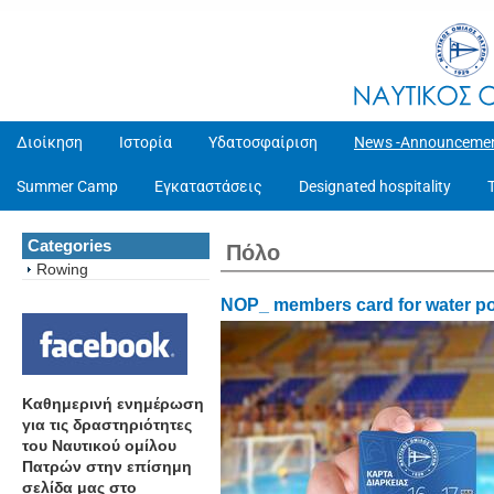
Διοίκηση
Ιστορία
Υδατοσφαίριση
News -Announceme
Summer Camp
Εγκαταστάσεις
Designated hospitality
Categories
Πόλο
Rowing
NOP_ members card for water p
Καθημερινή ενημέρωση
για τις δραστηριότητες
του Ναυτικού ομίλου
Πατρών στην επίσημη
σελίδα μας στο