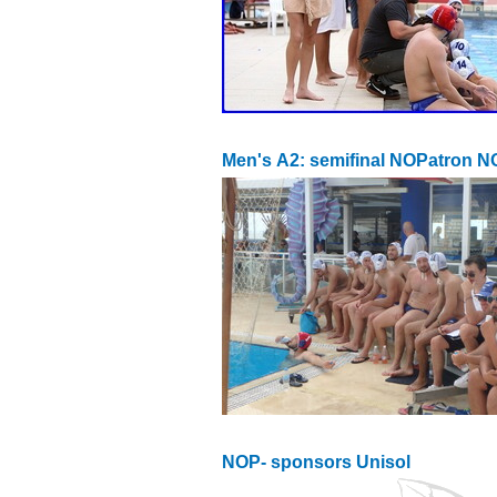
Men's Α2: semifinal NOPatron 
NOP- sponsors Unisol