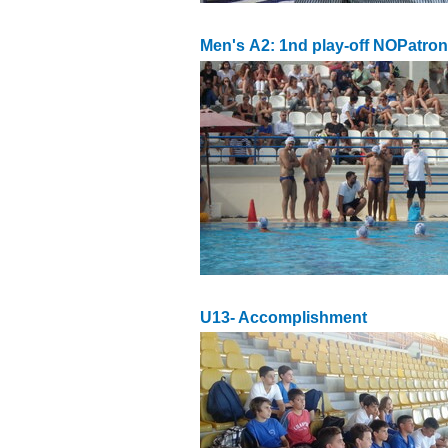
Men's Α2: 1nd play-off NOPatron
U13- Accomplishment