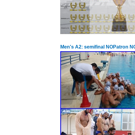
Men's Α2: semifinal NOPatron 