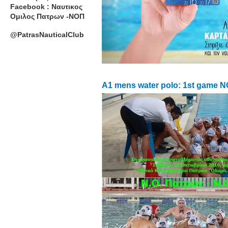
Facebook : Ναυτικος
Ομιλος Πατρων -ΝΟΠ
@PatrasNauticalClub
A1 mens water polo: 1st game N