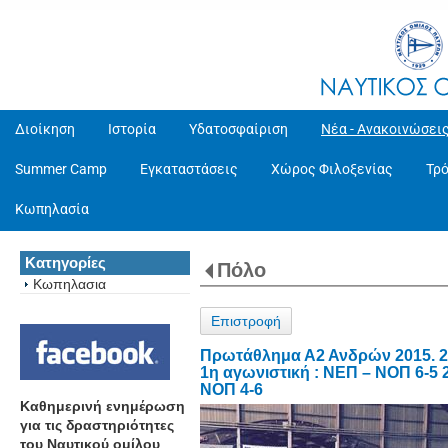
Διοίκηση
Ιστορία
Υδατοσφαίριση
Νέα - Ανακοινώσει
Summer Camp
Εγκαταστάσεις
Χώρος Φιλοξενίας
Τρ
Κωπηλασία
Κατηγορίες
Πόλο
Κωπηλασια
Επιστροφή
Πρωτάθλημα Α2 Ανδρών 2015. 2ο
1η αγωνιστική : ΝΕΠ – ΝΟΠ 6-5 2
ΝΟΠ 4-6
Καθημερινή ενημέρωση
για τις δραστηριότητες
του Ναυτικού ομίλου