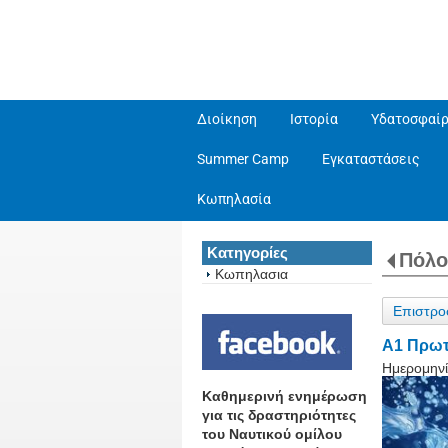
Διοίκηση
Ιστορία
Υδατοσφαίρ
Summer Camp
Εγκαταστάσεις
Κωπηλασία
Κατηγορίες
Πόλο
Κωπηλασια
Επιστρο
Α1 Πρωτ
Ημερομηνί
Καθημερινή ενημέρωση
για τις δραστηριότητες
του Ναυτικού ομίλου