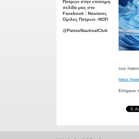
Πατρών στην επίσημη
σελίδα μας στο
Facebook : Ναυτικος
Ομιλος Πατρων -ΝΟΠ
@PatrasNauticalClub
των παικτ
https://
Επόμενο π