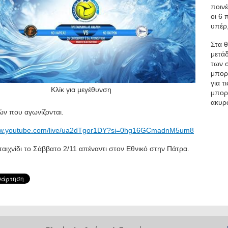
ποινέ
οι 6 
υπέρ,
Στα θ
μετά
των 
μπορο
για τ
Κλίκ για μεγέθυνση
μπορο
ακυρ
ών που αγωνίζονται.
www.youtube.com/live/ua2dTgor1DY?si=0hg16GCmadnM5um8
αιχνίδι το Σάββατο 2/11 απέναντι στον Εθνικό στην Πάτρα.