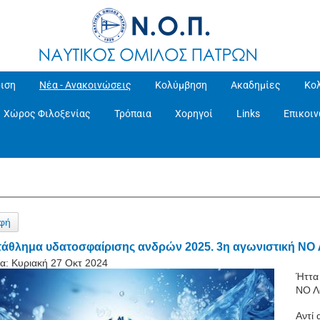
ιση
Νέα - Ανακοινώσεις
Κολύμβηση
Ακαδημίες
Κο
Χώρος Φιλοξενίας
Τρόπαια
Χορηγοί
Links
Επικοι
φή
άθλημα υδατοσφαίρισης ανδρών 2025. 3η αγωνιστική NO Λ
α:
Κυριακή 27 Οκτ 2024
Ήττα
ΝΟ Λ
Αντί