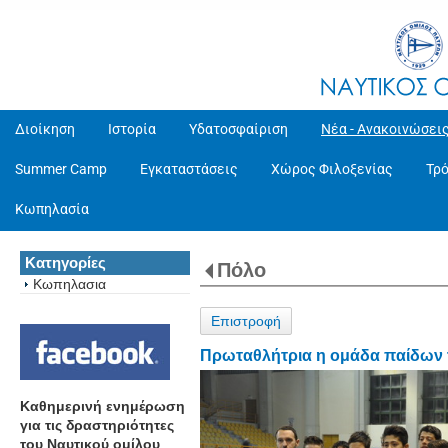
Διοίκηση
Ιστορία
Υδατοσφαίριση
Νέα - Ανακοινώσει
Summer Camp
Εγκαταστάσεις
Χώρος Φιλοξενίας
Τρ
Κωπηλασία
Κατηγορίες
Πόλο
Κωπηλασια
Επιστροφή
Πρωταθλήτρια η ομάδα παίδων 
Καθημερινή ενημέρωση
για τις δραστηριότητες
του Ναυτικού ομίλου