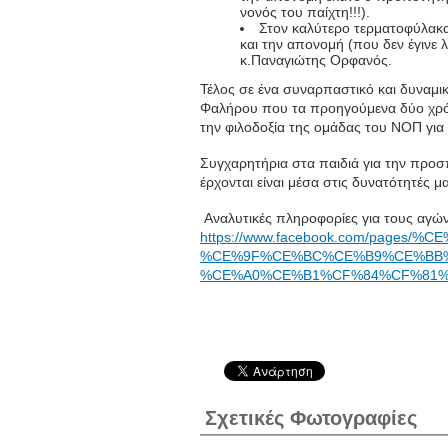
νονός του παίχτη!!!).
Στον καλύτερο τερματοφύλακ
και την απονομή (που δεν έγιν
κ.Παναγιώτης Ορφανός.
Τέλος σε ένα συναρπαστικό και δυναμι
Φαλήρου που τα προηγούμενα δύο χρόν
την φιλοδοξία της ομάδας του ΝΟΠ για 
Συγχαρητήρια στα παιδιά για την προσπά
έρχονται είναι μέσα στις δυνατότητές μα
Αναλυτικές πληροφορίες για τους αγών
https://www.facebook.com/pag
%CE%9F%CE%BC%CE%B9%CE%BB
%CE%A0%CE%B1%CF%84%CF%81%CF
Σχετικές Φωτογραφίες