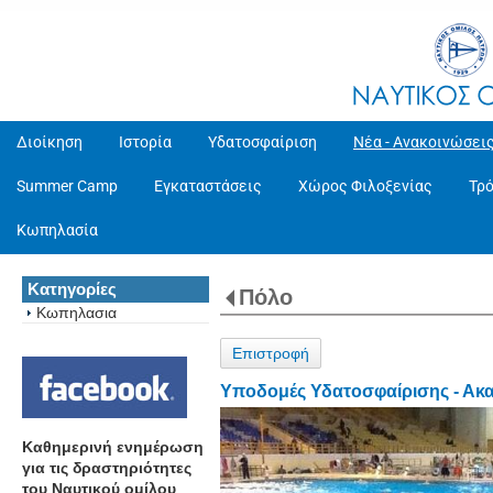
Διοίκηση
Ιστορία
Υδατοσφαίριση
Νέα - Ανακοινώσει
Summer Camp
Εγκαταστάσεις
Χώρος Φιλοξενίας
Τρ
Κωπηλασία
Κατηγορίες
Πόλο
Κωπηλασια
Επιστροφή
Υποδομές Υδατοσφαίρισης - Ακ
Καθημερινή ενημέρωση
για τις δραστηριότητες
του Ναυτικού ομίλου