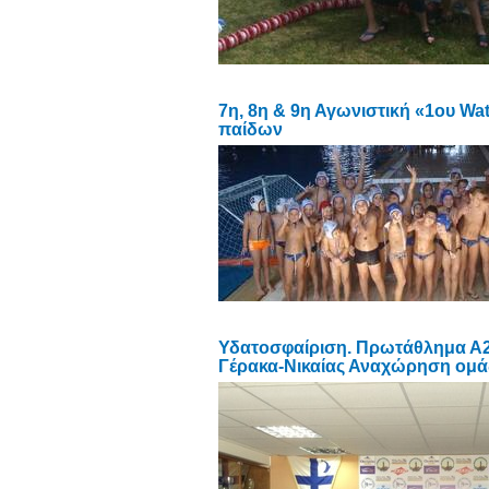
7η, 8η & 9η Αγωνιστική «1ου Wa
παίδων
Υδατοσφαίριση. Πρωτάθλημα Α2 
Γέρακα-Νικαίας Αναχώρηση ομά