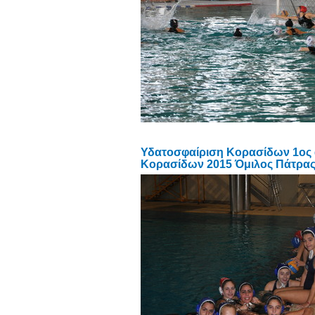
Υδατοσφαίριση Κορασίδων 1ος
Κορασίδων 2015 Όμιλος Πάτρας 