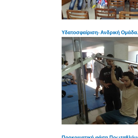
Υδατοσφαίριση- Ανδρική Ομάδα.
Προκριματική φάση Πρωταθλήματ