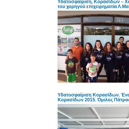
Υδατοσφαίριση, Κορασίδων – Χ
του χορηγού επιχειρηματία Λ.Μ
Υδατοσφαίριση Κορασίδων. Έν
Κορασίδων 2015. Όμιλος Πάτρας