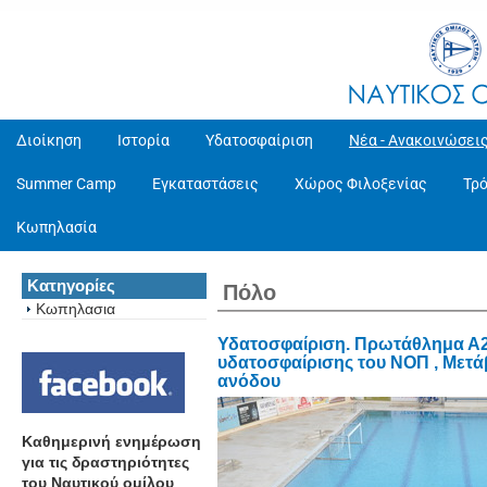
Διοίκηση
Ιστορία
Υδατοσφαίριση
Νέα - Ανακοινώσει
Summer Camp
Εγκαταστάσεις
Χώρος Φιλοξενίας
Τρ
Κωπηλασία
Κατηγορίες
Πόλο
Κωπηλασια
Υδατοσφαίριση. Πρωτάθλημα Α2
υδατοσφαίρισης του ΝΟΠ , Μετάβ
ανόδου
Καθημερινή ενημέρωση
για τις δραστηριότητες
του Ναυτικού ομίλου