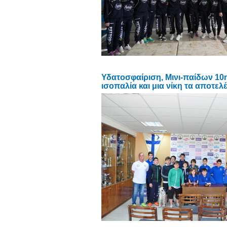
Υδατοσφαίριση, Μινι-παίδων 10η
ισοπαλία και μια νίκη τα αποτελ