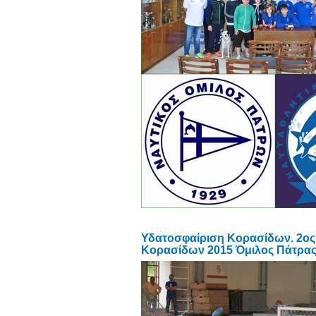
Υδατοσφαίριση Κορασίδων. 2ος
Κορασίδων 2015 Όμιλος Πάτρας 