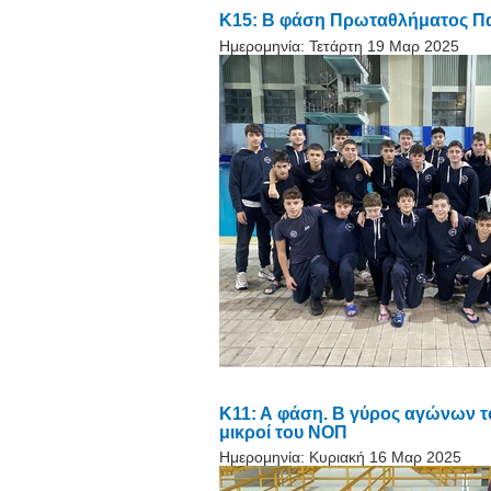
Κ15: Β φάση Πρωταθλήματος Παί
Ημερομηνία:
Τετάρτη 19 Μαρ 2025
Κ11: Α φάση. Β γύρος αγώνων 
μικροί του ΝΟΠ
Ημερομηνία:
Κυριακή 16 Μαρ 2025