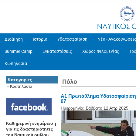
Διοίκηση
Ιστορία
Υδατοσφαίριση
Νέα - Ανακοινώσει
Summer Camp
Εγκαταστάσεις
Χώρος Φιλοξενίας
Τρ
Κωπηλασία
Κατηγορίες
Πόλο
Κωπηλασια
Α1 Πρωτάθλημα Υδατοσφαίρισης
07
Ημερομηνία:
Σάββατο 12 Απρ 2025
Καθημερινή ενημέρωση
για τις δραστηριότητες
του Ναυτικού ομίλου