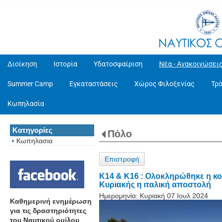
Διοίκηση
Ιστορία
Υδατοσφαίριση
Νέα - Ανακοινώσει
Summer Camp
Εγκαταστάσεις
Χώρος Φιλοξενίας
Τρ
Κωπηλασία
Κατηγορίες
Πόλο
Κωπηλασια
Επιστροφή
K14 & K16 : Ολοκληρώθηκε η κοι
Κυριακής η ιταλική αποστολή
Ημερομηνία:
Κυριακή 07 Ιουλ 2024
Καθημερινή ενημέρωση
για τις δραστηριότητες
του Ναυτικού ομίλου