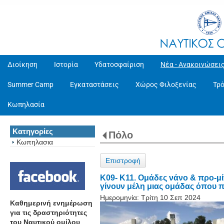
Διοίκηση
Ιστορία
Υδατοσφαίριση
Νέα - Ανακοινώσει
Summer Camp
Εγκαταστάσεις
Χώρος Φιλοξενίας
Τρ
Κωπηλασία
Κατηγορίες
Πόλο
Κωπηλασια
Επιστροφή
Κ09- Κ11. Ομάδες νάνο & προ-μίν
γίνουν μέλη μιας ομάδας όπου π
Ημερομηνία:
Τρίτη 10 Σεπ 2024
Καθημερινή ενημέρωση
για τις δραστηριότητες
του Ναυτικού ομίλου