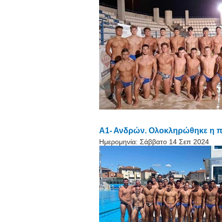
Α1- Ανδρών. Ολοκληρώθηκε η π
Ημερομηνία:
Σάββατο 14 Σεπ 2024