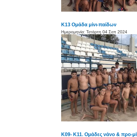
Κ13 Oμάδα μίνι-παίδων
Ημερομηνία:
Τετάρτη 04 Σεπ 2024
Κ09- Κ11. Ομάδες νάνο & προ-μίν