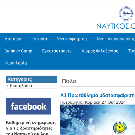
Διοίκηση
Ιστορία
Υδατοσφαίριση
Νέα - Ανακοινώσει
Summer Camp
Εγκαταστάσεις
Χώρος Φιλοξενίας
Τρ
Κωπηλασία
Κατηγορίες
Πόλο
Κωπηλασια
Α1 Πρωτάθλημα υδατοσφαίρισης
Ημερομηνία:
Κυριακή 27 Οκτ 2024
Καθημερινή ενημέρωση
για τις δραστηριότητες
του Ναυτικού ομίλου