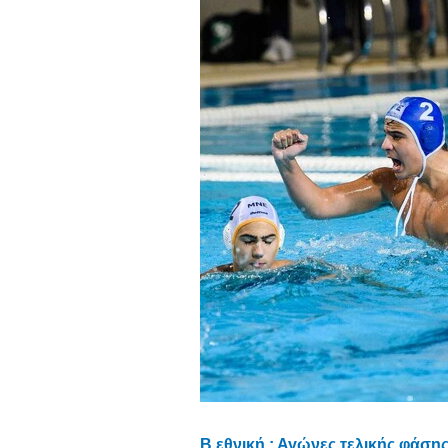
Β εθνική : Αγώνες τελικής φάσ