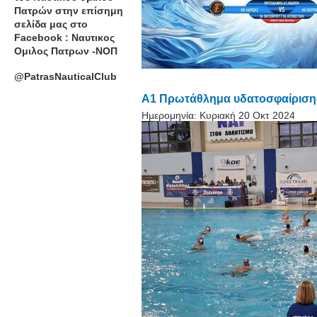
Πατρών στην επίσημη
σελίδα μας στο
Facebook : Ναυτικος
Ομιλος Πατρων -ΝΟΠ
@PatrasNauticalClub
Α1 Πρωτάθλημα υδατοσφαίρισης
Ημερομηνία:
Κυριακή 20 Οκτ 2024