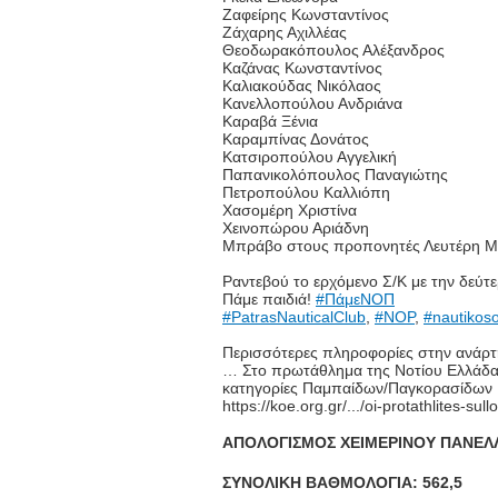
Ζαφείρης Κωνσταντίνος
Ζάχαρης Αχιλλέας
Θεοδωρακόπουλος Αλέξανδρος
Καζάνας Κωνσταντίνος
Καλιακούδας Νικόλαος
Κανελλοπούλου Ανδριάνα
Καραβά Ξένια
Καραμπίνας Δονάτος
Κατσιροπούλου Αγγελική
Παπανικολόπουλος Παναγιώτης
Πετροπούλου Καλλιόπη
Χασομέρη Χριστίνα
Χεινοπώρου Αριάδνη
Μπράβο στους προπονητές Λευτέρη Μή
Ραντεβού το ερχόμενο Σ/Κ με την δεύτε
Πάμε παιδιά!
#ΠάμεΝΟΠ
#PatrasNauticalClub
,
#NOP
,
#nautikos
Περισσότερες πληροφορίες στην ανάρτ
… Στο πρωτάθλημα της Νοτίου Ελλάδας
κατηγορίες Παμπαίδων/Παγκορασίδων Β
https://koe.org.gr/.../oi-protathlites-sul
ΑΠΟΛΟΓΙΣΜΟΣ ΧΕΙΜΕΡΙΝΟΥ ΠΑΝΕΛΛ
ΣΥΝΟΛΙΚΗ ΒΑΘΜΟΛΟΓΙΑ: 562,5