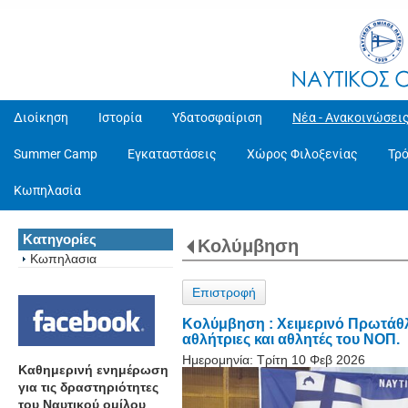
Διοίκηση
Ιστορία
Υδατοσφαίριση
Νέα - Ανακοινώσει
Summer Camp
Εγκαταστάσεις
Χώρος Φιλοξενίας
Τρ
Κωπηλασία
Κατηγορίες
Κολύμβηση
Κωπηλασια
Επιστροφή
Κολύμβηση : Χειμερινό Πρωτάθλ
αθλήτριες και αθλητές του ΝΟΠ.
Ημερομηνία:
Τρίτη 10 Φεβ 2026
Καθημερινή ενημέρωση
για τις δραστηριότητες
του Ναυτικού ομίλου