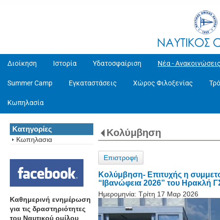
Διοίκηση
Ιστορία
Υδατοσφαίριση
Νέα - Ανακοινώσει
Summer Camp
Εγκαταστάσεις
Χώρος Φιλοξενίας
Τρ
Κωπηλασία
Κατηγορίες
Κολύμβηση
Κωπηλασια
Επιστροφή
Κολύμβηση- Επιτυχής η συμμετο
“Ιβανώφεια 2026” του Ηρακλή ΓΣ
Ημερομηνία:
Τρίτη 17 Μαρ 2026
Καθημερινή ενημέρωση
για τις δραστηριότητες
του Ναυτικού ομίλου