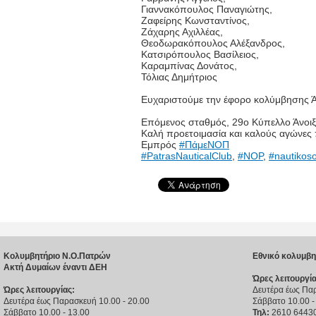
Γιαννακόπουλος Παναγιώτης,
Ζαφείρης Κωνσταντίνος,
Ζάχαρης Αχιλλέας,
Θεοδωρακόπουλος Αλέξανδρος,
Κατσιρόπουλος Βασίλειος,
Καραμπίνας Δονάτος,
Τόλιας Δημήτριος
Ευχαριστούμε την έφορο κολύμβησης Ά
Επόμενος σταθμός, 29ο Κύπελλο Άνοιξη
Καλή προετοιμασία και καλούς αγώνες 
Εμπρός
#ΠάμεΝΟΠ
#PatrasNauticalClub
,
#NOP
,
#nautikos
Κολυμβητήριο Ν.Ο.Πατρών
Εθνικό κολυμβη
Ακτή Δυμαίων έναντι ΔΕΗ
Ώρες λειτουργία
Ώρες λειτουργίας:
Δευτέρα έως Παρ
Δευτέρα έως Παρασκευή 10.00 - 20.00
Σάββατο 10.00 -
Σάββατο 10.00 - 13.00
Τηλ:
2610 6443