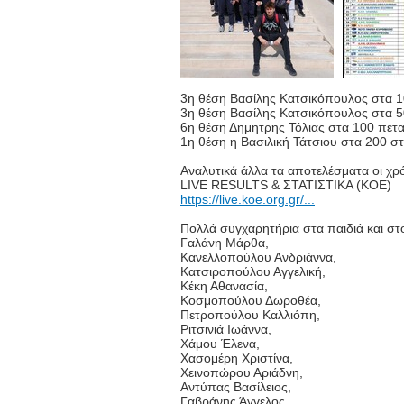
3η θέση Βασίλης Κατσικόπουλος στα 1
3η θέση Βασίλης Κατσικόπουλος στα 
6η θέση Δημητρης Τόλιας στα 100 πετ
1η θέση η Βασιλική Τάτσιου στα 200 στ
Αναλυτικά άλλα τα αποτελέσματα οι χρό
LIVE RESULTS & ΣΤΑΤΙΣΤΙΚΑ (ΚΟΕ)
https://live.koe.org.gr/...
Πολλά συγχαρητήρια στα παιδιά και σ
Γαλάνη Μάρθα,
Κανελλοπούλου Ανδριάννα,
Κατσιροπούλου Αγγελική,
Κέκη Αθανασία,
Κοσμοπούλου Δωροθέα,
Πετροπούλου Καλλιόπη,
Ριτσινιά Ιωάννα,
Χάμου Έλενα,
Χασομέρη Χριστίνα,
Χεινοπώρου Αριάδνη,
Αντύπας Βασίλειος,
Γαβράνης Άγγελος,