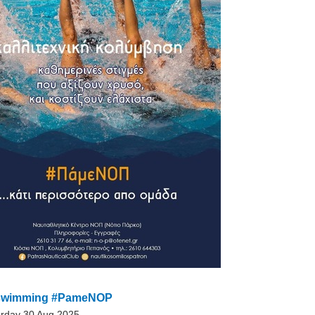
c swimming #PameNOP
urday 30 Aug 2025