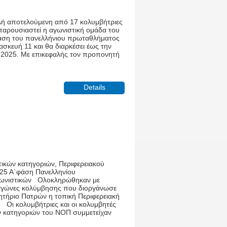
ή αποτελούμενη από 17 κολυμβήτριες
παρουσιαστεί η αγωνιστική ομάδα του
άση του πανελλήνιου πρωταθλήματος
ασκευή 11 και θα διαρκέσει έως την
υ 2025. Με επικεφαλής τον προπονητή
Details
ικών κατηγοριών, Περιφερειακού
25 Α΄φάση Πανελληνίου
ωνιστικών Ολοκληρώθηκαν με
ί αγώνες κολύμβησης που διοργάνωσε
ητήριο Πατρών η τοπική Περιφερειακή
 Οι κολυμβήτριες και οι κολυμβητές
ν κατηγοριών του ΝΟΠ συμμετείχαν