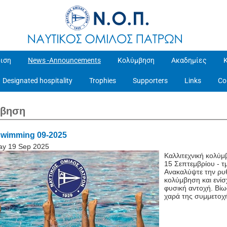
ιση
News -Announcements
Κολύμβηση
Ακαδημίες
Designated hospitality
Trophies
Supporters
Links
Co
μβηση
 swimming 09-2025
ay 19 Sep 2025
Καλλιτεχνική κολύ
15 Σεπτεμβρίου - τ
Ανακαλύψτε την ρυθ
κολύμβηση και ενίσ
φυσική αντοχή. Βίω
χαρά της συμμετοχή