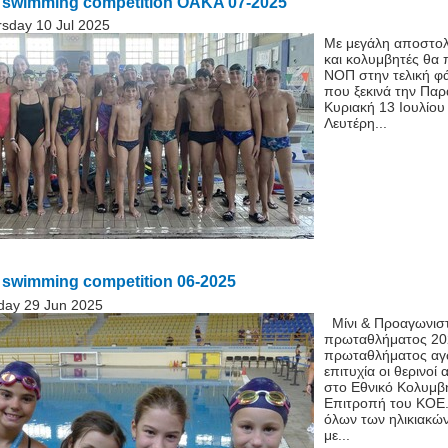
swimming competition OAKA 07-2025
sday 10 Jul 2025
Με μεγάλη αποστολ
και κολυμβητές θα 
ΝΟΠ στην τελική φ
που ξεκινά την Παρ
Κυριακή 13 Ιουλίο
Λευτέρη...
swimming competition 06-2025
day 29 Jun 2025
Μίνι & Προαγωνιστ
πρωταθλήματος 20
πρωταθλήματος αγ
επιτυχία οι θερινο
στο Εθνικό Κολυμβ
Επιτροπή του ΚΟΕ.
όλων των ηλικιακώ
με...