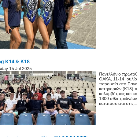
g K14 & K18
day 15 Jul 2025
Πανελλήνιο πρωτά
ΟΑΚΑ, 11-14 Ιουλίο
παρουσία στο Παν
κατηγοριών (Κ18) 
κολυμβήτριες και κ
1800 αθλητριών/ων
κατατάσσεται στις..