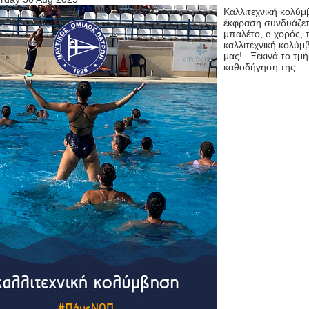
Καλλιτεχνική κολύ
έκφραση συνδυάζετα
μπαλέτο, ο χορός, τ
καλλιτεχνική κολύμβ
μας! Ξεκινά το τμή
καθοδήγηση της...