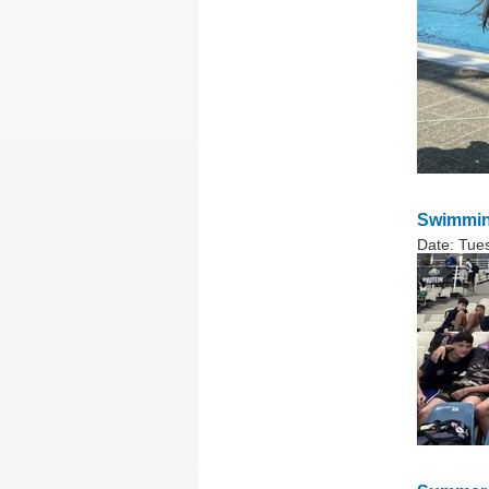
Swimmin
Date:
Tues