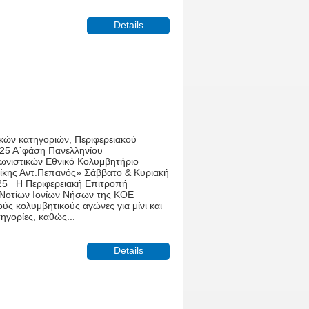
Details
κών κατηγοριών, Περιφερειακού
25 Α΄φάση Πανελληνίου
νιστικών Εθνικό Κολυμβητήριο
κης Αντ.Πεπανός» Σάββατο & Κυριακή
025 Η Περιφερειακή Επιτροπή
Νοτίων Ιονίων Νήσων της ΚΟΕ
ύς κολυμβητικούς αγώνες για μίνι και
ηγορίες, καθώς...
Details