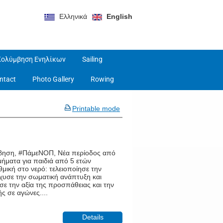
Ελληνικά
English
Κολύμβηση Ενηλίκων
Sailing
ntact
Photo Gallery
Rowing
Printable mode
μβηση, #ΠάμεΝΟΠ, Νέα περίοδος από
μήματα για παιδιά από 5 ετών
μική στο νερό: τελειοποίησε την
χυσε την σωματική ανάπτυξη και
σε την αξία της προσπάθειας και την
ς σε αγώνες....
Details