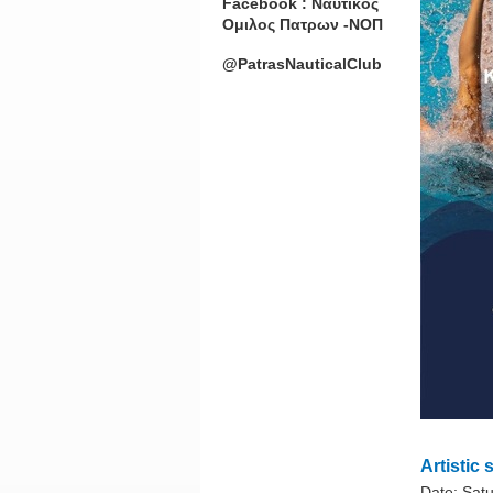
Facebook : Ναυτικος
Ομιλος Πατρων -ΝΟΠ
@PatrasNauticalClub
Artisti
Date:
Sat