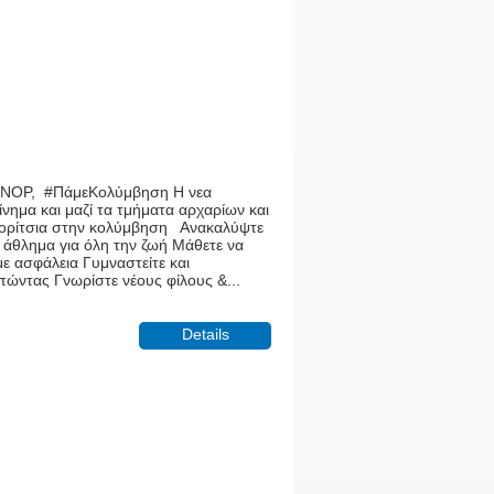
NOP, #ΠάμεΚολύμβηση Η νεα
ίνημα και μαζί τα τμήματα αρχαρίων και
ι κορίτσια στην κολύμβηση Ανακαλύψτε
 άθλημα για όλη την ζωή Μάθετε να
 ασφάλεια Γυμναστείτε και
ώντας Γνωρίστε νέους φίλους &...
Details