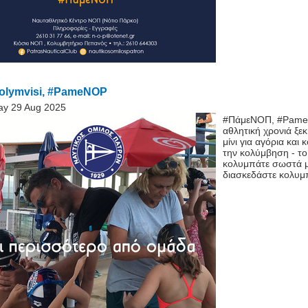
lymvisi, #PameNOP
ay 29 Aug 2025
#ΠάμεΝΟΠ, #Pame
αθλητική χρονιά ξεκ
μίνι για αγόρια κα
την κολύμβηση - το
κολυμπάτε σωστά με
διασκεδάστε κολυμπ