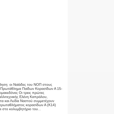
βηση: οι Ναϊάδες του ΝΟΠ στους
 Πρωτάθλημα Παίδων Κορασίδων Α 15-
ομακεδόνες Οι τρεις πρώτες
αλλιτεχνικής Ελένη Καπράλου,
τα και Λυδία Ναστού συμμετέχουν
πρωταθλήματος κορασίδων Α (Κ14)
 στο κολυμβητήριο του...