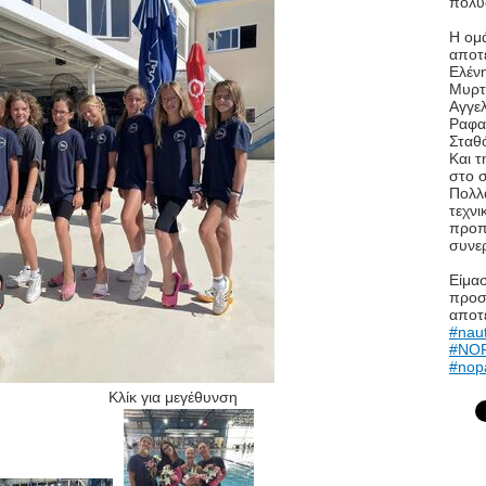
πολύ
Η ομ
αποτε
Ελέν
Μυρτ
Αγγε
Ραφα
Σταθ
Και 
στο 
Πολλά
τεχνι
προπ
συνε
Είμασ
προσπ
αποτ
#nau
#NOP
#nopa
Κλίκ για μεγέθυνση