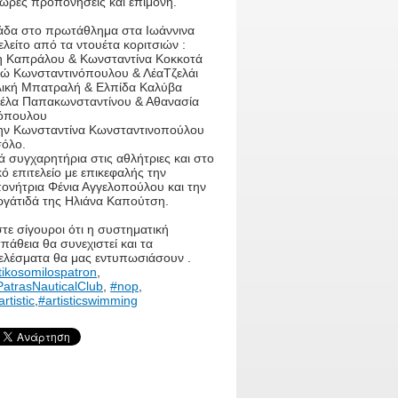
ωρες προπονήσεις και επιμονή.
άδα στο πρωτάθλημα στα Ιωάννινα
λείτο από τα ντουέτα κοριτσιών :
η Καπράλου & Κωνσταντίνα Κοκκοτά
ώ Κωνσταντινόπουλου & ΛέαΤζελάι
λική Μπατραλή & Ελπίδα Καλύβα
έλα Παπακωνσταντίνου & Αθανασία
όπουλου
την Κωνσταντίνα Κωνσταντινοπούλου
σόλο.
 συγχαρητήρια στις αθλήτριες και στο
κό επιτελείο με επικεφαλής την
ονήτρια Φένια Αγγελοπούλου και την
ργάτιδά της Ηλιάνα Καπούτση.
τε σίγουροι ότι η συστηματική
άθεια θα συνεχιστεί και τα
ελέσματα θα μας εντυπωσιάσουν .
tikosomilospatron
,
atrasNauticalClub
,
#nop
,
rtistic
,
#artisticswimming