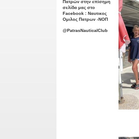
Πατρών στην επίσημη
σελίδα μας στο
Facebook : Ναυτικος
Ομιλος Πατρων -ΝΟΠ
@PatrasNauticalClub