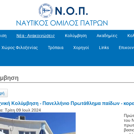
ιση
Νέα - Ανακοινώσεις
Κολύμβηση
Ακαδημίες
Κο
Χώρος Φιλοξενίας
Τρόπαια
Χορηγοί
Links
Επικοι
ύμβηση
φή
χνική Κολύμβηση - Πανελλήνιο Πρωτάθλημα παίδων - κορα
α:
Τρίτη 09 Ιουλ 2024
Πρώτ
του 
πρωτ
βασι