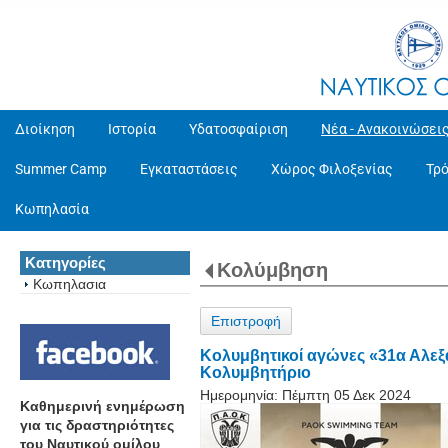
Διοίκηση
Ιστορία
Υδατοσφαίριση
Νέα - Ανακοινώσει
Summer Camp
Εγκαταστάσεις
Χώρος Φιλοξενίας
Τρ
Κωπηλασία
Κατηγορίες
Κολύμβηση
Κωπηλασια
Επιστροφή
Κολυμβητικοί αγώνες «31α Αλεξ
Κολυμβητήριο
Ημερομηνία:
Πέμπτη 05 Δεκ 2024
Καθημερινή ενημέρωση
για τις δραστηριότητες
του Ναυτικού ομίλου