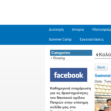
Διοίκηση
Ιστορία
Υδατοσφαίρ
Summer Camp
Εγκαταστάσεις
Categories
Κολ
Rowing
Back
Swimmin
Date:
Tue
Καθημερινή ενημέρωση
για τις δραστηριότητες
του Ναυτικού ομίλου
Πατρών στην επίσημη
σελίδα μας στο