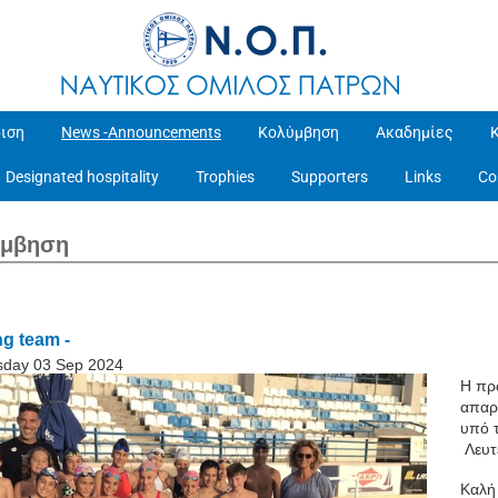
ιση
News -Announcements
Κολύμβηση
Ακαδημίες
Designated hospitality
Trophies
Supporters
Links
Co
ύμβηση
g team -
sday 03 Sep 2024
Η πρ
απαρ
υπό 
Λευτ
Καλή 