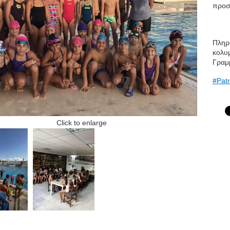
προσ
Πληρο
κολυ
Γραμμ
#Patr
Click to enlarge