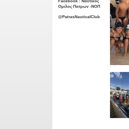
Facebook : Ναυτικος
Ομιλος Πατρων -ΝΟΠ
@PatrasNauticalClub