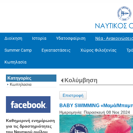
Διοίκηση
Ιστορία
Υδατοσφαίριση
Νέα - Ανακοινώσει
Summer Camp
Εγκαταστάσεις
Χώρος Φιλοξενίας
Τρ
Κωπηλασία
Κατηγορίες
Κολύμβηση
Κωπηλασια
Επιστροφή
BABY SWIMMING «Μαμά/Μπαμπάς 
Ημερομηνία:
Παρασκευή 08 Νοε 2024
Καθημερινή ενημέρωση
για τις δραστηριότητες
του Ναυτικού ομίλου