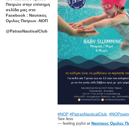
Πατρών στην επίσημη
σελίδα μας στο
Facebook : Ναυτικος
Ομιλος Πατρων -ΝΟΠ
@PatrasNauticalClub
#NOP
#PatrasNauticalClub
,
#NOPswim
See less
—
feeling joyful at
Ναυτικος Ομιλος Π