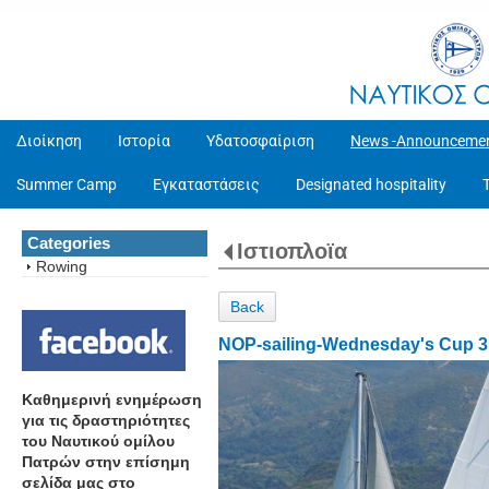
Διοίκηση
Ιστορία
Υδατοσφαίριση
News -Announceme
Summer Camp
Εγκαταστάσεις
Designated hospitality
Categories
Ιστιοπλοϊα
Rowing
Back
NOP-sailing-Wednesday's Cup 3 
Καθημερινή ενημέρωση
για τις δραστηριότητες
του Ναυτικού ομίλου
Πατρών στην επίσημη
σελίδα μας στο