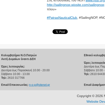
Στις ιστοσελίδες του ΝΟΠ
www.nop.org
http://sailingnop.wixsite.com/sailingnop
πλου»
#‎PatrasNauticalClub
, #SailingNOP, #N
Κολυμβητήριο Ν.Ο.Πατρών
Εθνικό κολυμβη
Ακτή Δυμαίων έναντι ΔΕΗ
Ώρες λειτουργία
Ώρες λειτουργίας:
Δευτέρα έως Παρ
Δευτέρα έως Παρασκευή 10.00 - 20.00
Σάββατο 10.00 -
Σάββατο 10.00 - 13.00
Τηλ:
2610 6443
Τηλ:
2610 317766
Email Επικοινωνίας:
n-o-p@otenet.gr
Email Διαφήμισ
Copyright © 202
Website Dev