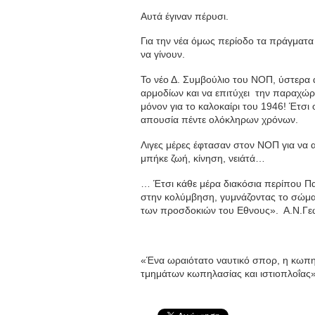
Αυτά έγιναν πέρυσι.
Για την νέα όμως περίοδο τα πράγματα
να γίνουν.
Το νέο Δ. Συμβούλιο του ΝΟΠ, ύστερα 
αρμοδίων και να επιτύχει την παραχώρ
μόνον για το καλοκαίρι του 1946! Έτσ
απουσία πέντε ολόκληρων χρόνων.
Λιγες μέρες έφτασαν στον ΝΟΠ για να α
μπήκε ζωή, κίνηση, νειάτά…
… Έτσι κάθε μέρα διακόσια περίπου Πα
στην κολύμβηση, γυμνάζοντας το σώμα, 
των προσδοκιών του Εθνους». Α.Ν.Γε
«Ένα ωραιότατο ναυτικό σπορ, η κωπηλα
τμημάτων κωπηλασίας και ιστιοπλοΐας»