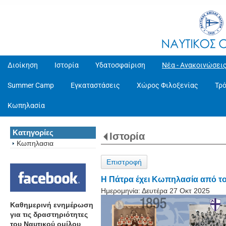
Διοίκηση
Ιστορία
Υδατοσφαίριση
Νέα - Ανακοινώσει
Summer Camp
Εγκαταστάσεις
Χώρος Φιλοξενίας
Τρ
Κωπηλασία
Κατηγορίες
Ιστορία
Κωπηλασια
Επιστροφή
Η Πάτρα έχει Κωπηλασία από τ
Ημερομηνία:
Δευτέρα 27 Οκτ 2025
Καθημερινή ενημέρωση
για τις δραστηριότητες
του Ναυτικού ομίλου