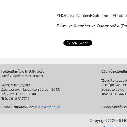
#NOPatrasNauticalClub, #nop, #Patras
Ελληνικη Κωπηλατικη Ομοσπονδια (Επ
Κολυμβητήριο Ν.Ο.Πατρών
Εθνικό κολυμβη
Ακτή Δυμαίων έναντι ΔΕΗ
Ώρες λειτουργία
Ώρες λειτουργίας:
Δευτέρα έως Παρ
Δευτέρα έως Παρασκευή 10.00 - 20.00
Σάββατο 10.00 -
Σάββατο 10.00 - 13.00
Τηλ:
2610 6443
Τηλ:
2610 317766
Email Επικοινωνίας:
n-o-p@otenet.gr
Email Διαφήμισ
Copyright © 2026 