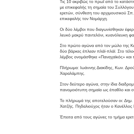
Τις 10 ακριβώς το πρωΐ από το κατάστη
με επικεφαλής τη σημαία του Συλλόγο
ερετών, σύνθεση του αρχιμουσικού Σπ. 
επικεφαλής τον Νομάρχη.
Οι δύο λέμβοι που διαγωνίσθηκαν έφερ
λευκό μακρύ παντελόνι, κυανόλευκη φαν
Στο πρώτο αγώνα από τον μώλο της Καλ
δύο βάρκες έπλεαν πλάϊ-πλάϊ. Στο τέλο
λέμβος ονομάσθηκε «Παναχαϊκός» και π
Πλήρωμα: Ιωάννης Διακίδης, Κων. Δρού
Χαραλάμπης.
Στον δεύτερο αγώνα, στην ίδια διαδρομ
πανομοιότυπη σημαία ως έπαθλο και ο
Το πλήρωμά της αποτελούσαν οι: Δημ. 
Χατζής. Πηδαλιούχος ήταν ο Κανέλλος
Έπειτα από τους αγώνες το τμήμα ερετ