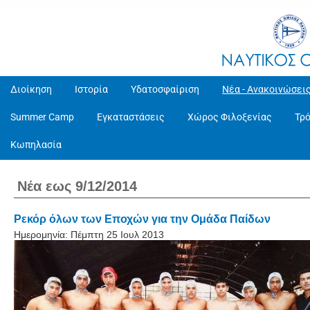
Διοίκηση
Ιστορία
Υδατοσφαίριση
Νέα - Ανακοινώσει
Summer Camp
Εγκαταστάσεις
Χώρος Φιλοξενίας
Τρ
Κωπηλασία
Νέα εως 9/12/2014
Ρεκόρ όλων των Εποχών για την Ομάδα Παίδων
Ημερομηνία:
Πέμπτη 25 Ιουλ 2013