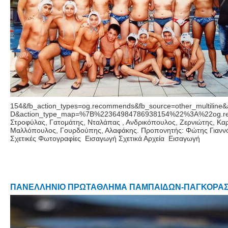
154&fb_action_types=og.recommends&fb_source=other_multil
D&action_type_map=%7B%22364984786938154%22%3A%22og.rec
Στροφύλας, Γατομάτης, Νταλάπας , Ανδρικόπουλος, Ζερνιώτης, Κ
Μαλλόπουλος, Γουρδούπης, Αλαφάκης. Προπονητής: Φώτης Γιανν
Σχετικές Φωτογραφίες Εισαγωγή Σχετικά Αρχεία Εισαγωγή
ΠΑΝΕΛΛΗΝΙΟ ΠΡΩΤΑΘΛΗΜΑ ΠΑΜΠΑΙΔΩΝ-ΠΑΓΚΟΡΑΣ